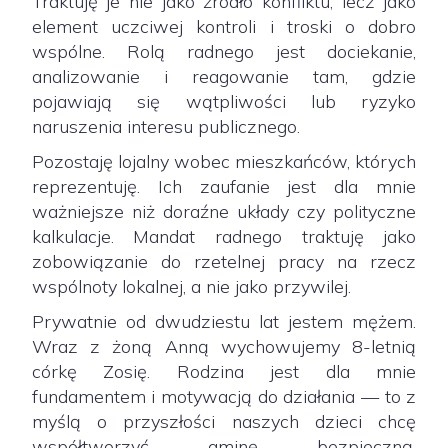
Traktuję je nie jako źródło konfliktu, lecz jako
element uczciwej kontroli i troski o dobro
wspólne. Rolą radnego jest dociekanie,
analizowanie i reagowanie tam, gdzie
pojawiają się wątpliwości lub ryzyko
naruszenia interesu publicznego.
Pozostaję lojalny wobec mieszkańców, których
reprezentuję. Ich zaufanie jest dla mnie
ważniejsze niż doraźne układy czy polityczne
kalkulacje. Mandat radnego traktuję jako
zobowiązanie do rzetelnej pracy na rzecz
wspólnoty lokalnej, a nie jako przywilej.
Prywatnie od dwudziestu lat jestem mężem.
Wraz z żoną Anną wychowujemy 8-letnią
córkę Zosię. Rodzina jest dla mnie
fundamentem i motywacją do działania — to z
myślą o przyszłości naszych dzieci chcę
współtworzyć gminę bezpieczną,