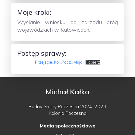
Moje kroki:
Wysłanie wniosku do zarządu dróg
wojewódzkich w Katowicach.
Postęp sprawy:
Przejscie_Kol_Pocz_IMaja
Pobierz
Michał Kałka
Radny Gminy Poczesna 2024-2029
Kolonia Poczesna
Media społecznościowe