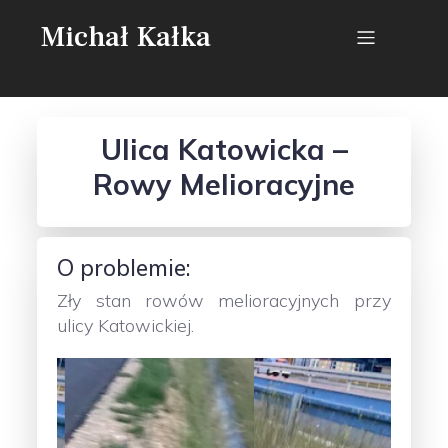
Michał Kałka
Ulica Katowicka –
Rowy Melioracyjne
O problemie:
Zły stan rowów melioracyjnych przy
ulicy Katowickiej.