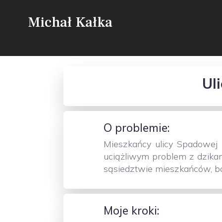
Michał Kałka
Ul
O problemie:
Mieszkańcy ulicy Spadowej 
uciążliwym problem z dzikam
sąsiedztwie mieszkańców, bo
Moje kroki: