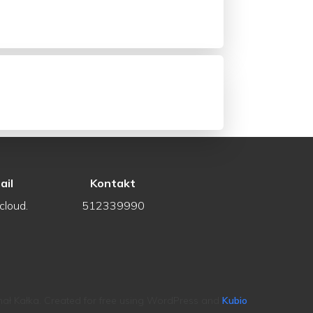
ail
Kontakt
cloud.
512339990
ał Kałka. Created for free using WordPress and
Kubio