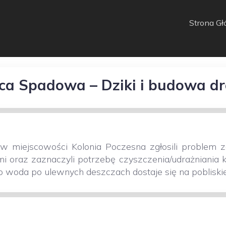
Strona G
ica Spadowa – Dziki i budowa dr
w miejscowości Kolonia Poczesna zgłosili problem z
i oraz zaznaczyli potrzebę czyszczenia/udrażniania ko
 woda po ulewnych deszczach dostaje się na pobliski